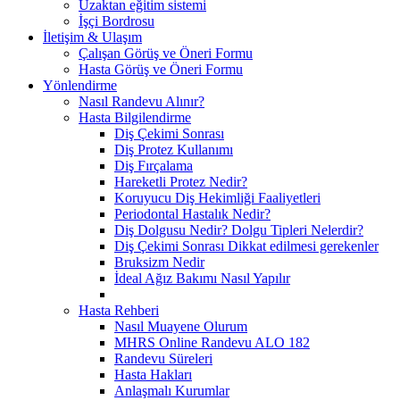
Uzaktan eğitim sistemi
İşçi Bordrosu
İletişim & Ulaşım
Çalışan Görüş ve Öneri Formu
Hasta Görüş ve Öneri Formu
Yönlendirme
Nasıl Randevu Alınır?
Hasta Bilgilendirme
Diş Çekimi Sonrası
Diş Protez Kullanımı
Diş Fırçalama
Hareketli Protez Nedir?
Koruyucu Diş Hekimliği Faaliyetleri
Periodontal Hastalık Nedir?
Diş Dolgusu Nedir? Dolgu Tipleri Nelerdir?
Diş Çekimi Sonrası Dikkat edilmesi gerekenler
Bruksizm Nedir
İdeal Ağız Bakımı Nasıl Yapılır
Hasta Rehberi
Nasıl Muayene Olurum
MHRS Online Randevu ALO 182
Randevu Süreleri
Hasta Hakları
Anlaşmalı Kurumlar