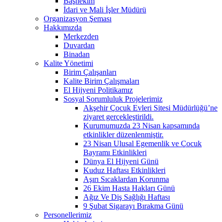
Başhekim
İdari ve Mali İşler Müdürü
Organizasyon Şeması
Hakkımızda
Merkezden
Duvardan
Binadan
Kalite Yönetimi
Birim Çalışanları
Kalite Birim Çalışmaları
El Hijyeni Politikamız
Sosyal Sorumluluk Projelerimiz
Akşehir Çocuk Evleri Sitesi Müdürlüğü’ne
ziyaret gerçekleştirildi.
Kurumumuzda 23 Nisan kapsamında
etkinlikler düzenlenmiştir.
23 Nisan Ulusal Egemenlik ve Çocuk
Bayramı Etkinlikleri
Dünya El Hijyeni Günü
Kuduz Haftası Etkinlikleri
Aşırı Sıcaklardan Korunma
26 Ekim Hasta Hakları Günü
Ağız Ve Diş Sağlığı Haftası
9 Şubat Sigarayı Bırakma Günü
Personellerimiz