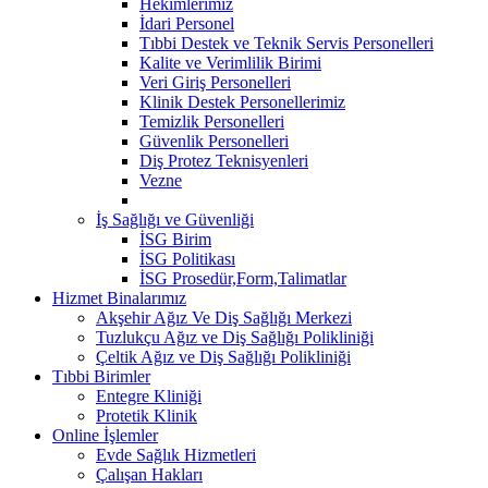
Hekimlerimiz
İdari Personel
Tıbbi Destek ve Teknik Servis Personelleri
Kalite ve Verimlilik Birimi
Veri Giriş Personelleri
Klinik Destek Personellerimiz
Temizlik Personelleri
Güvenlik Personelleri
Diş Protez Teknisyenleri
Vezne
İş Sağlığı ve Güvenliği
İSG Birim
İSG Politikası
İSG Prosedür,Form,Talimatlar
Hizmet Binalarımız
Akşehir Ağız Ve Diş Sağlığı Merkezi
Tuzlukçu Ağız ve Diş Sağlığı Polikliniği
Çeltik Ağız ve Diş Sağlığı Polikliniği
Tıbbi Birimler
Entegre Kliniği
Protetik Klinik
Online İşlemler
Evde Sağlık Hizmetleri
Çalışan Hakları