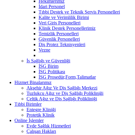
Hekimlerimiz
İdari Personel
Tıbbi Destek ve Teknik Servis Personelleri
Kalite ve Verimlilik Birimi
Veri Giriş Personelleri
Klinik Destek Personellerimiz
Temizlik Personelleri
Güvenlik Personelleri
Diş Protez Teknisyenleri
Vezne
İş Sağlığı ve Güvenliği
İSG Birim
İSG Politikası
İSG Prosedür,Form,Talimatlar
Hizmet Binalarımız
Akşehir Ağız Ve Diş Sağlığı Merkezi
Tuzlukçu Ağız ve Diş Sağlığı Polikliniği
Çeltik Ağız ve Diş Sağlığı Polikliniği
Tıbbi Birimler
Entegre Kliniği
Protetik Klinik
Online İşlemler
Evde Sağlık Hizmetleri
Çalışan Hakları