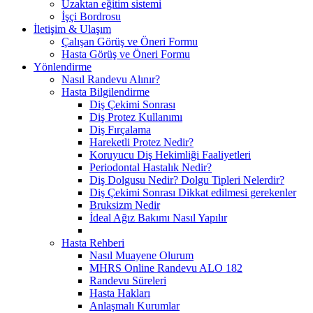
Uzaktan eğitim sistemi
İşçi Bordrosu
İletişim & Ulaşım
Çalışan Görüş ve Öneri Formu
Hasta Görüş ve Öneri Formu
Yönlendirme
Nasıl Randevu Alınır?
Hasta Bilgilendirme
Diş Çekimi Sonrası
Diş Protez Kullanımı
Diş Fırçalama
Hareketli Protez Nedir?
Koruyucu Diş Hekimliği Faaliyetleri
Periodontal Hastalık Nedir?
Diş Dolgusu Nedir? Dolgu Tipleri Nelerdir?
Diş Çekimi Sonrası Dikkat edilmesi gerekenler
Bruksizm Nedir
İdeal Ağız Bakımı Nasıl Yapılır
Hasta Rehberi
Nasıl Muayene Olurum
MHRS Online Randevu ALO 182
Randevu Süreleri
Hasta Hakları
Anlaşmalı Kurumlar