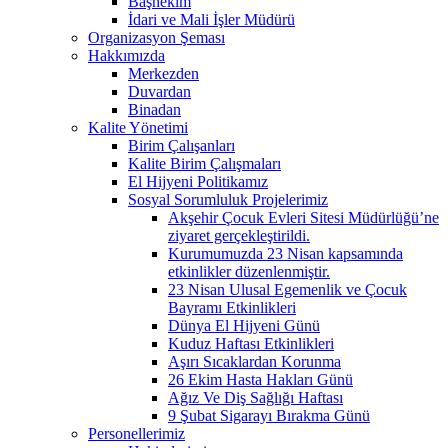
Başhekim
İdari ve Mali İşler Müdürü
Organizasyon Şeması
Hakkımızda
Merkezden
Duvardan
Binadan
Kalite Yönetimi
Birim Çalışanları
Kalite Birim Çalışmaları
El Hijyeni Politikamız
Sosyal Sorumluluk Projelerimiz
Akşehir Çocuk Evleri Sitesi Müdürlüğü’ne
ziyaret gerçekleştirildi.
Kurumumuzda 23 Nisan kapsamında
etkinlikler düzenlenmiştir.
23 Nisan Ulusal Egemenlik ve Çocuk
Bayramı Etkinlikleri
Dünya El Hijyeni Günü
Kuduz Haftası Etkinlikleri
Aşırı Sıcaklardan Korunma
26 Ekim Hasta Hakları Günü
Ağız Ve Diş Sağlığı Haftası
9 Şubat Sigarayı Bırakma Günü
Personellerimiz