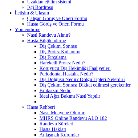
Uzaktan eğitim sistemi
İşçi Bordrosu
İletişim & Ulaşım
Çalışan Görüş ve Öneri Formu
Hasta Görüş ve Öneri Formu
Yönlendirme
Nasıl Randevu Alınır?
Hasta Bilgilendirme
Diş Çekimi Sonrası
Diş Protez Kullanımı
Diş Fırçalama
Hareketli Protez Nedir?
Koruyucu Diş Hekimliği Faaliyetleri
Periodontal Hastalık Nedir?
Diş Dolgusu Nedir? Dolgu Tipleri Nelerdir?
Diş Çekimi Sonrası Dikkat edilmesi gerekenler
Bruksizm Nedir
İdeal Ağız Bakımı Nasıl Yapılır
Hasta Rehberi
Nasıl Muayene Olurum
MHRS Online Randevu ALO 182
Randevu Süreleri
Hasta Hakları
Anlaşmalı Kurumlar