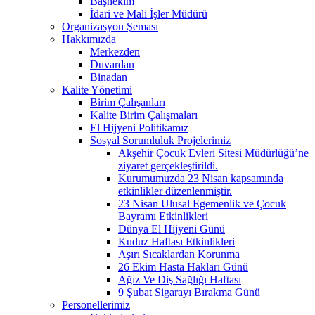
Başhekim
İdari ve Mali İşler Müdürü
Organizasyon Şeması
Hakkımızda
Merkezden
Duvardan
Binadan
Kalite Yönetimi
Birim Çalışanları
Kalite Birim Çalışmaları
El Hijyeni Politikamız
Sosyal Sorumluluk Projelerimiz
Akşehir Çocuk Evleri Sitesi Müdürlüğü’ne
ziyaret gerçekleştirildi.
Kurumumuzda 23 Nisan kapsamında
etkinlikler düzenlenmiştir.
23 Nisan Ulusal Egemenlik ve Çocuk
Bayramı Etkinlikleri
Dünya El Hijyeni Günü
Kuduz Haftası Etkinlikleri
Aşırı Sıcaklardan Korunma
26 Ekim Hasta Hakları Günü
Ağız Ve Diş Sağlığı Haftası
9 Şubat Sigarayı Bırakma Günü
Personellerimiz