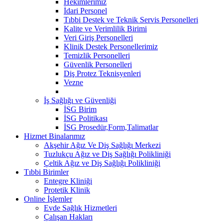
Hekimlerimiz
İdari Personel
Tıbbi Destek ve Teknik Servis Personelleri
Kalite ve Verimlilik Birimi
Veri Giriş Personelleri
Klinik Destek Personellerimiz
Temizlik Personelleri
Güvenlik Personelleri
Diş Protez Teknisyenleri
Vezne
İş Sağlığı ve Güvenliği
İSG Birim
İSG Politikası
İSG Prosedür,Form,Talimatlar
Hizmet Binalarımız
Akşehir Ağız Ve Diş Sağlığı Merkezi
Tuzlukçu Ağız ve Diş Sağlığı Polikliniği
Çeltik Ağız ve Diş Sağlığı Polikliniği
Tıbbi Birimler
Entegre Kliniği
Protetik Klinik
Online İşlemler
Evde Sağlık Hizmetleri
Çalışan Hakları